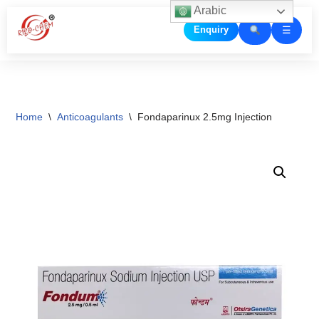
Arabic
☰
Enquiry
Skip
to
content
Home
\
Anticoagulants
\
Fondaparinux 2.5mg Injection