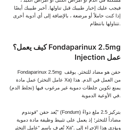
مشكلة في الدم أو أمراض الكلى أو أمراض الكبد ،
فيجب عليك إخبار طبيبك قبل تناولها. أخبر طبيبك أيضًا
إذا كنت حاملاً أو مرضعة ، بالإضافة إلى أي أدوية أخرى
تتناولها بانتظام.
كيف يعمل؟ Fondaparinux 2.5mg
Injection عمل
Fondaparinux 2.5mg حقن هو مضاد للتخثر. يوقف
عمل مادة (عامل التخثر Xa) من العمل في الدم. هذا
يمنع تكوين جلطات دموية غير مرغوب فيها (تجلط الدم)
في الأوعية الدموية.
يُعد حقن “فوندوم” (Fondum) بتركيز 2.5 ملغ دواءً
مضاداً للتخثر؛ إذ يعمل على تثبيط وظيفة مادة دموية
تُعرف باسم “عامل التخثر Xa”. ويؤدي هذا الإجراء إلى