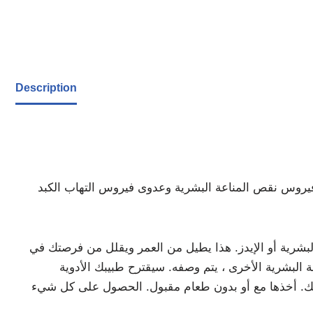
Description
 البشرية وعدوى فيروس التهاب الكبد B المزمن (HBV) بأقراص Lamivudine Tablet. يمنع الفيروسات من الانتشار في جميع
شرية أو الإيدز. هذا يطيل من العمر ويقلل من فرصتك في
البشرية الأخرى ، يتم وصفه. سيقترح طبيبك الأدوية
ؤها لك. أخذها مع أو بدون طعام مقبول. الحصول على كل شيء