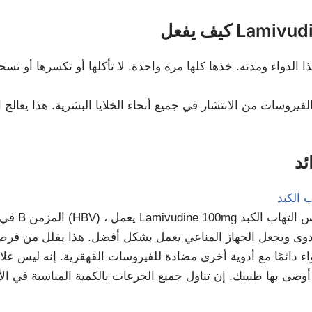
الدواء ومدته. خذها كلها مرة واحدة. لا تأكلها أو تكسرها أو 
 الكبد
في المرض
وى ويجعل الجهاز المناعي يعمل بشكل أفضل. هذا يقلل من فرص 
ء دائمًا مع أدوية أخرى مضادة للفيروسات القهقرية. إنه ليس علاجًا ولا ينبغي استخد