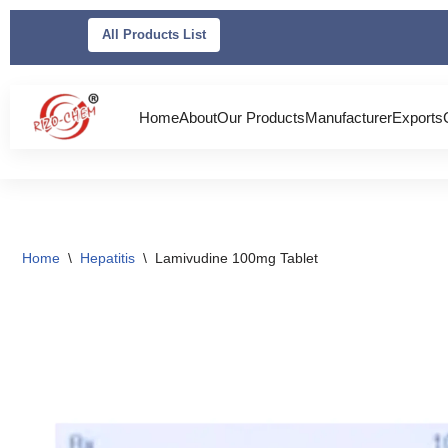
All Products List
Skip
to
content
Home
About
Our Products
Manufacturer
Exports
Home
\
Hepatitis
\
Lamivudine 100mg Tablet