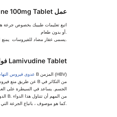
كيف يفعل Lamivudine 100mg Tablet عمل
اتبع تعليمات طبيبك بخصوص جرعة هذا 
أو بدون طعام.
يسمى عقار مضاد للفيروسات يمنع الفيروسات من الانتشار في جميع أنحاء الخلايا البشرية. هذا يعالج العدوى ويمنع الفيروس من نشر فيروسات جديدة.
فوائد Lamivudine Tablet
B المزمن (HBV)
عدوى فيروس التهاب
الجسم. يساعد في السيطرة على العد
الدوا
كما هو موصوف ، باتباع الجرعة التي أوصى بها طبيبك. إن تناول جميع الجرعات بالكمية المناسبة في الأوقات المناسبة يزيد بشكل كبير من فعالية الدواء.