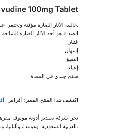
الآثار الجانبية ل ine 100mg Tablet
غالبية الآثار الضارة مؤقتة وتختفي عندما يعتاد جسمك على الدواء. إذا استمروا في ذلك أو كنت قلقًا بشأنهم ، فتحدث إلى طبيبك.
الصداع هو أحد الآثار الضارة الشائعة ل
غثيان
إسهال
التقيؤ
إعياء
طفح جلدي في المعدة
اكتشف هذا المنتج المميز: أقراص
أقر
نحن شركة تصدير أدوية موثوقة مقرها ال
العربية السعودية، وهولندا، وألبانيا، وسانت لوسيا، والأردن، ورومانيا، وجنوب أفريقيا، وغيرها الكثير.