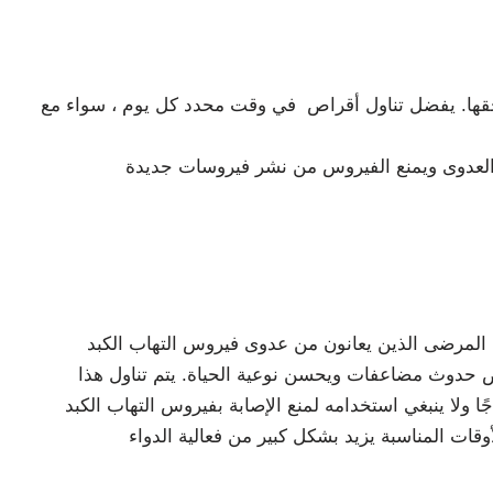
تسحقها. يفضل تناول أقراص في وقت محدد كل يوم ، سواء مع
ى الذين يعانون من عدوى فيروس التهاب الكبد B المزمن (HBV) ، يعمل Lamivudine 100mg عن طريق منع فيروس التهاب الكبد B من التكاثر في
حدوث مضاعفات ويحسن نوعية الحياة. يتم تناول هذا
امه لمنع الإصابة بفيروس التهاب الكبد B. من المهم أن تتناول هذا الدواء