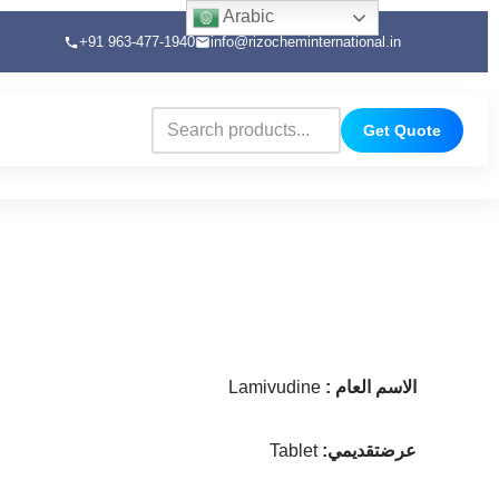
Arabic
+91 963-477-1940
info@rizocheminternational.in
Get Quote
الاسم العام
:
Lamivudine
عرضتقديمي
:
Tablet