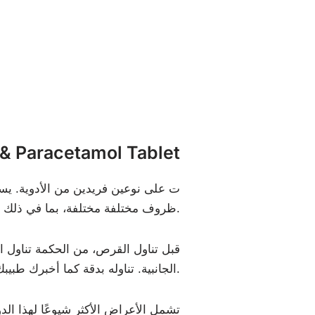
ما هو؟ aracetamol Tablet
ظروف مختلفة مختلفة، بما في ذلك وجع الأسنان وآلام الجسم والصداع النصفي.
قبل تناول القرص، من الحكمة تناول ا
الجانبية. تناوله بدقة كما أخبرك طبيبك. حاول ألا تتجاوز الجرعة التي أوصى بها طبيبك أو تستخدمه لفترة طويلة من الزمن.
تشمل الأعراض الأكثر شيوعًا لهذا ال