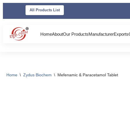
All Products List
Skip
to
content
Home
About
Our Products
Manufacturer
Exports
Home
\
Zydus Biochem
\
Mefenamic & Paracetamol Tablet