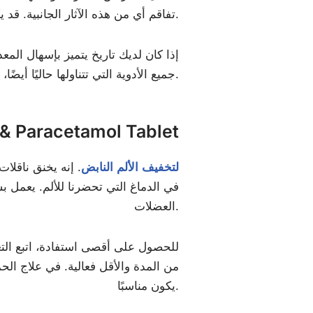
تفاقم أي من هذه الآثار الجانبية. قد يكون لدى طبيبك أفكار حول الطريقة الأكثر كفاءة لوقف أو تقليل الآثار الجانبية.
إذا كان لديك تاريخ يتميز بإسهال المع
جميع الأدوية التي تتناولها حاليًا أيضًا، حيث قد تؤثر بشكل كبير على هذا الدواء أو العكس.
فوائد aracetamol Tablet
لتخفيف الألم النابض
. إنه يخنق ناقلات 
في الدماغ التي تحضرنا للألم. يعمل ب
العضلات.
للحصول على أقصى استفادة، اتبع التعل
من المدة والأقل فعالية. في علاج الح
يكون مناسبًا.