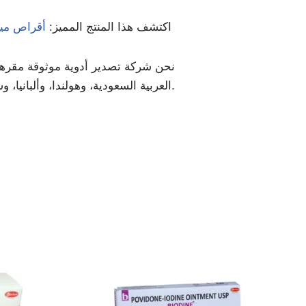
. من مجموعتنا المضادة
اكتشف هذا المنتج المميز:
أقراص ميف
نحن شركة تصدير أدوية موثوقة مقرها ال
العربية السعودية، وهولندا، وألبانيا، وسانت لوسيا، والأردن، ورومانيا، وجنوب أفريقيا، وغيرها الكثير.