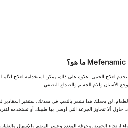
Mefenamic & P
لطعام. لن يجعلك هذا تشعر بالتعب في معدتك. ستتغير المقادير ف
دواء ارتجاع الحمض وحرقة المعدة وعسر الهضم والإسهال والغثيان