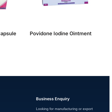
Capsule
Povidone Iodine Ointment
Business Enquiry
Looking for manufacturing or export