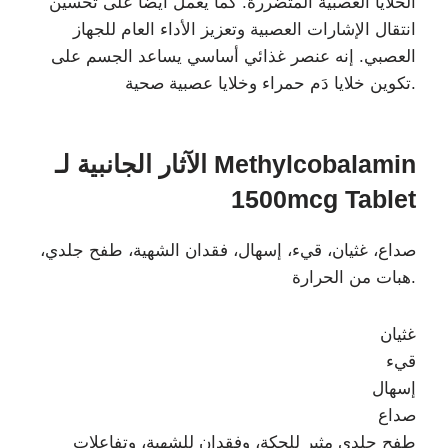
الخلايا العصبية المتضررة. كما يعمل أيضاً على تحسين
انتقال الإشارات العصبية وتعزيز الأداء العام للجهاز
العصبي. إنه عنصر غذائي أساسي يساعد الجسم على
تكوين خلايا دَم حمراء وخلايا عصبية صحية.
الآثار الجانبية لـ Methylcobalamin
1500mcg Tablet
صداع، غثيان، قيء، إسهال، فقدان الشهية، طفح جلدي،
هبات من الحرارة.
غثيان
قيء
إسهال
صداع
طفح جلدي مثير للحكة، وفقدان للشهية، وتفاعلات