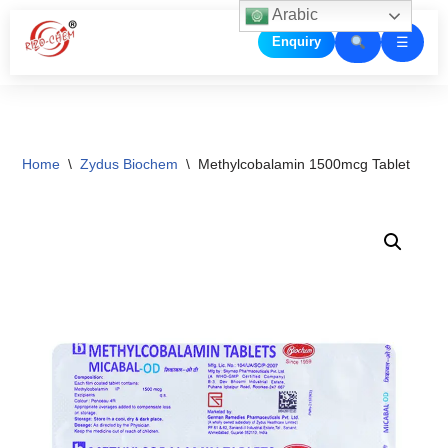
Arabic
☰
Enquiry
Skip
to
content
Home
\
Zydus Biochem
\
Methylcobalamin 1500mcg Tablet