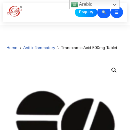
Arabic
☰
Enquiry
Skip
to
content
Home
\
Anti inflammatory
\
Tranexamic Acid 500mg Tablet