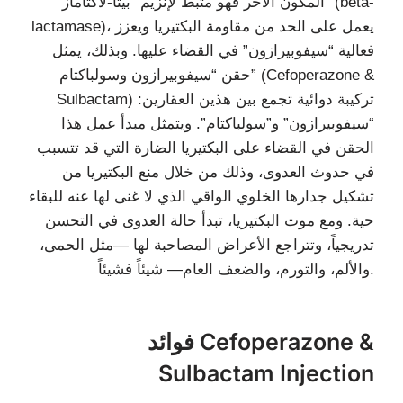
المكون الآخر فهو مثبط لإنزيم “بيتا-لاكتاماز” (beta-
lactamase)، يعمل على الحد من مقاومة البكتيريا ويعزز
فعالية “سيفوبيرازون” في القضاء عليها. وبذلك، يمثل
حقن “سيفوبيرازون وسولباكتام” (Cefoperazone &
Sulbactam) تركيبة دوائية تجمع بين هذين العقارين:
“سيفوبيرازون” و”سولباكتام”. ويتمثل مبدأ عمل هذا
الحقن في القضاء على البكتيريا الضارة التي قد تتسبب
في حدوث العدوى، وذلك من خلال منع البكتيريا من
تشكيل جدارها الخلوي الواقي الذي لا غنى لها عنه للبقاء
حية. ومع موت البكتيريا، تبدأ حالة العدوى في التحسن
تدريجياً، وتتراجع الأعراض المصاحبة لها —مثل الحمى،
والألم، والتورم، والضعف العام— شيئاً فشيئاً.
فوائد Cefoperazone &
Sulbactam Injection