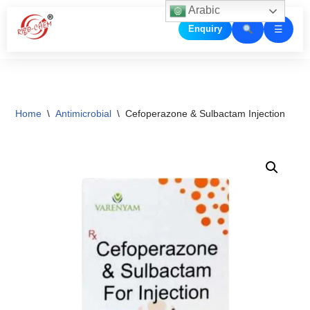
Arabic
☰
Enquiry
Skip
to
content
Home
\
Antimicrobial
\
Cefoperazone & Sulbactam Injection