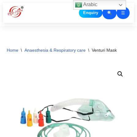
Arabic
☰
Enquiry
Skip
to
content
Home
\
Anaesthesia & Respiratory care
\
Venturi Mask