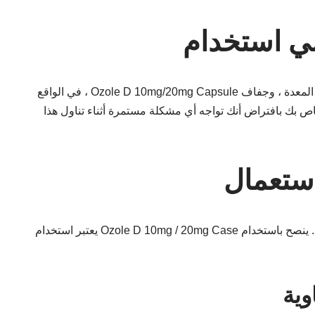
في الواقع ، Ozole D 10mg/20mg Capsule مناسب للغالبية العظمى من المرضى. على أي حال ، قد يتسبب في بعض المرضى في حدوث آثار جانبية طبيعية مثل ارتخاء الأمعاء ، وآلام المعدة ، وجفاف
لخاص بك بافتراض أنك تواجه أي مشكلة مستمرة أثناء تناول هذا
يعتبر استخدام Ozole D 10mg / 20mg Case غير آمن في المرضى الذين يعانون من حساسية معروفة للأوميبرازول أو دومبيريدون أو بعض المثبتات الكامنة الأخرى الموجودة في الدواء. ينصح باستخدام