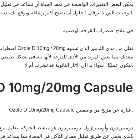
يمكن لبعض التغييرات الواضحة في نمط الحياة أن تساعد في تقليل ن
الوجبات التي لا تتوقف ؛ حاول أن تصبح أكثر رشاقة وتوقع أنك بدينة وحاول إيجاد طرق لتخفيف الوزن. ابذل جهدًا حتى لا تأكل خلال 3-4 ساعات من الذهاب للراحة.
في علاج اضطراب القرحة الهضمية
اضطراب القر
معدتك مما يعيق المزيد من الأذى للقرحة لأنها تتعافى بشكل طبيعي.
ليكون عمليًا ، سواء بدا أن الآثار الثانوية قد تبخرت أم لا.
كيف يعمل 10mg/20mg Capsule
Ozole D 10mg/20mg Capsule عبارة عن مزيج من وصفتين:
دومبيريدون وأوميبرازول. دومبيريدون هو منشط للحركة يتعامل مع ا
أحد مثبطات سيفون البروتون (PPI) الذي يعمل عن طريق تقليل مقدار التآكل في المعدة مما يساعد في المساعدة على التآكل المرتبط بالارتجاع الحمضي وعسر الهضم.