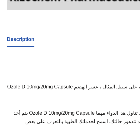
Description
Ozole D 10mg/20mg Capsule هو دواء موصوف مهنيًا يستخدم لعلاج عدوى الجزر المعدي المريئي (عسر الهضم) ومرض القرحة الهضمية عن طريق تخفيف الآثار الجانبية ، على سبيل المثال ، عسر الهضم
يتم أخذ Ozole D 10mg/20mg Capsule بدون طعام في جزء وطول حسب طلب الأخصائي. يعتمد الجزء الذي تحصل عليه على حالتك وكيفية إجابتك على الدواء. يجب أن تستمر في تناول هذا الدواء مهما
قد تتدهور حالتك. اسمح لخدماتك الطبية بالتعرف على بعض