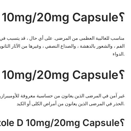
س: هل من المحمي استخدام Ozole D 10mg/20mg Capsule؟
الفم ، والشعور بالدهشة ، والصداع النصفي ، وغيرها من الآثار الثان
الدواء.
س: ما هي موانع إستعمال Ozole D 10mg/20mg Capsule؟
الحذر في المرضى الذين يعانون من أمراض الكلى أو الكبد.
س: ما هي أفضل فرصة لأخذ حاوية Ozole D 10mg/20mg Capsule؟