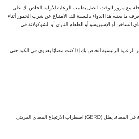
حله مع مرور الوقت. اتصل بطبيب الرعاية الأولية الخاص بك على
عرف ما يعنيه هذا الدواء بالنسبة لك. الامتناع عن شرب الخمور أثناء
اي الساخن أو الإسبريسو أو الطعام الناري أو الشوكولاتة في
ر الرعاية الرئيسية الخاص بك إذا كنت مصابًا بعدوى في الكبد حتى
اضطراب الارتجاع المعدي المريئي (GERD) هو حالة مستقرة (طويلة التمدد) حيث يكون هناك إفراط في صنع المواد المدمرة في المعدة. يقلل Ozole D 10mg/20mg Capsule مقدار الضرر الذي تسببه