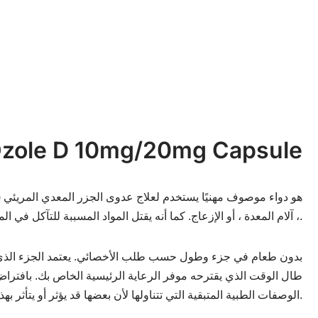
ما هو ole D 10mg/20mg Capsule
، آلام المعدة ، أو الإزعاج. كما أنه يقتل المواد المسببة للتآكل في المعدة ويسهم في دخول الغازات لتقليل انزعاج المعدة.
طال الوقت الذي يقترحه موفر الرعاية الرئيسية الخاص بك. بافتراض 
الوصفات الطبية المتبقية التي تتناولها لأن بعضها قد يؤثر أو يتأثر بهذا الدواء.