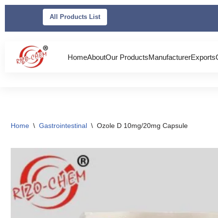
All Products List
Skip
to
content
Home
About
Our Products
Manufacturer
Exports
Home
\
Gastrointestinal
\
Ozole D 10mg/20mg Capsule