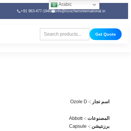
Arabic
+91 963-477-1940
info@rizocheminternational.in
Get Quote
اسم تجار
Ozole D -:
المصنوعات
Abbott -:
برزنتيشن
Capsule -: