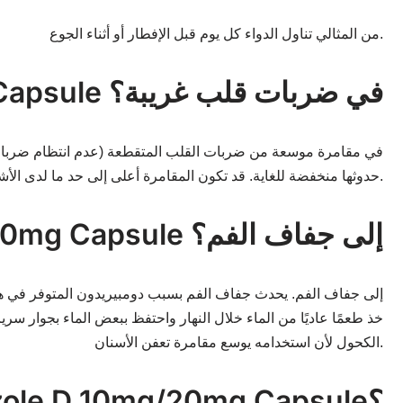
من المثالي تناول الدواء كل يوم قبل الإفطار أو أثناء الجوع.
س: هل يمكن أن يتسبب استخدام Ozole D 10mg/20mg Capsule في ضربات قلب غريبة؟
حدوثها منخفضة للغاية. قد تكون المقامرة أعلى إلى حد ما لدى الأشخاص الذين تزيد أعمارهم عن 60 عامًا.
س: هل يؤدي استخدام Ozole D 10mg/20mg Capsule إلى جفاف الفم؟
خذ طعمًا عاديًا من الماء خلال النهار واحتفظ ببعض الماء بجوار 
الكحول لأن استخدامه يوسع مقامرة تعفن الأسنان.
س: ما هي شروط التخزين المقترحة لـ Ozole D 10mg/20mg Capsule؟