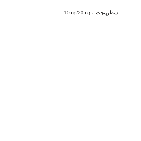
سطرينجث
10mg/20mg -: