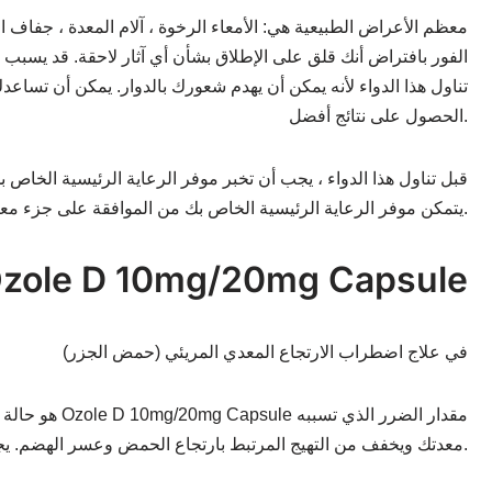
معظم الأعراض الطبيعية هي: الأمعاء الرخوة ، آلام المعدة ، جفاف 
الفور بافتراض أنك قلق على الإطلاق بشأن أي آثار لاحقة. قد يسبب أيضً
تناول هذا الدواء لأنه يمكن أن يهدم شعورك بالدوار. يمكن أن تساعدك
الحصول على نتائج أفضل.
قبل تناول هذا الدواء ، يجب أن تخبر موفر الرعاية الرئيسية الخاص 
يتمكن موفر الرعاية الرئيسية الخاص بك من الموافقة على جزء معقول لك.
فوائد كبسولة ole D 10mg/20mg Capsule
في علاج اضطراب الارتجاع المعدي المريئي (حمض الجزر)
معدتك ويخفف من التهيج المرتبط بارتجاع الحمض وعسر الهضم. يجب أن تقبله تمامًا كما هو موصوف ليكون قوياً.