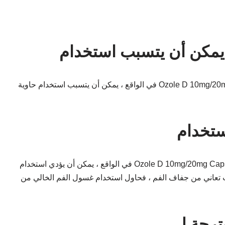
في الواقع ، يمكن أن يتسبب استخدام حاوية Ozole D 10mg/20mg Capsule في مقامرة موسعة من ضربات القلب المتقطعة (عدم انتظام ضربات القلب الخطيرة). هذه آثار جانبية خطيرة ولكن احتمالات
في الواقع ، يمكن أن يؤدي استخدام Ozole D 10mg/20mg Capsule إلى جفاف الفم. يحدث جفاف الفم بسبب دومبيريدون المتوفر في هذا المزيج. إذا كنت تعاني من جفاف الفم ، اشرب الكثير من الماء.
كنت تعاني من جفاف الفم ، فحاول استخدام غسول الفم الخالي من